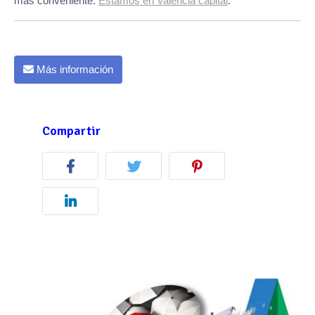
más conveniente.
Estamos en Valencia capital
.
Más información
Compartir