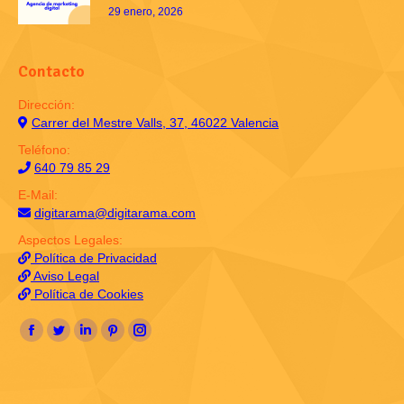
29 enero, 2026
Contacto
Dirección:
Carrer del Mestre Valls, 37, 46022 Valencia
Teléfono:
640 79 85 29
E-Mail:
digitarama@digitarama.com
Aspectos Legales:
Política de Privacidad
Aviso Legal
Política de Cookies
Encuéntranos en:
Facebook
Twitter
Linkedin
Pinterest
Instagram
page
page
page
page
page
opens
opens
opens
opens
opens