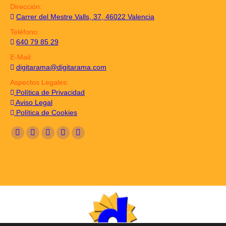
Dirección:
Carrer del Mestre Valls, 37, 46022 Valencia
Teléfono:
640 79 85 29
E-Mail:
digitarama@digitarama.com
Aspectos Legales:
Política de Privacidad
Aviso Legal
Política de Cookies
Encuéntranos en:
Facebook
Twitter
Linkedin
Pinterest
Instagram
page
page
page
page
page
opens
opens
opens
opens
opens
in
in
in
in
in
new
new
new
new
new
window
window
window
window
window