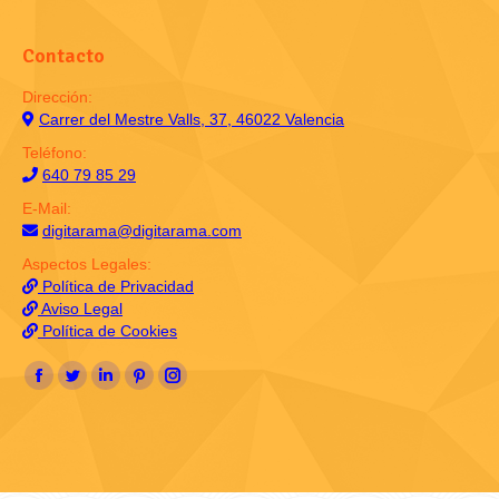
Contacto
Dirección:
Carrer del Mestre Valls, 37, 46022 Valencia
Teléfono:
640 79 85 29
E-Mail:
digitarama@digitarama.com
Aspectos Legales:
Política de Privacidad
Aviso Legal
Política de Cookies
Encuéntranos en:
Facebook
Twitter
Linkedin
Pinterest
Instagram
page
page
page
page
page
opens
opens
opens
opens
opens
in
in
in
in
in