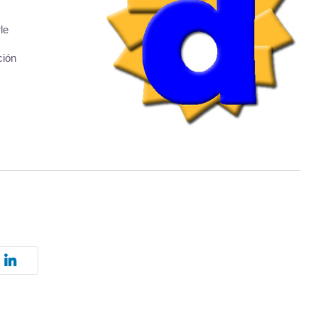
le
ción