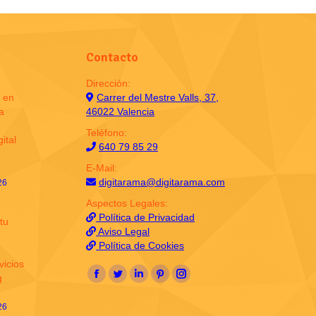
Contacto
Dirección:
 en
Carrer del Mestre Valls, 37,
a
46022 Valencia
Teléfono:
ital
640 79 85 29
E-Mail:
digitarama@digitarama.com
26
Aspectos Legales:
Política de Privacidad
tu
Aviso Legal
Política de Cookies
vicios
Encuéntranos en:
g
Facebook
Twitter
Linkedin
Pinterest
Instagram
page
page
page
page
page
26