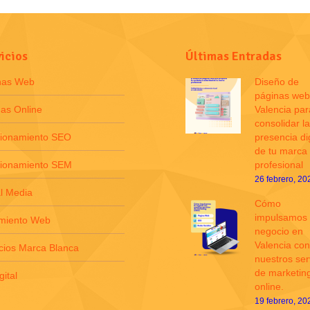
icios
Últimas Entradas
nas Web
Diseño de
páginas web
as Online
Valencia par
consolidar la
cionamiento SEO
presencia dig
de tu marca
cionamiento SEM
profesional
26 febrero, 20
l Media
Cómo
impulsamos 
amiento Web
negocio en
Valencia con
cios Marca Blanca
nuestros ser
de marketin
gital
online.
19 febrero, 20