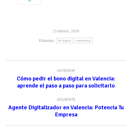
15 febrero, 2024
Etiquetas:
kit digital
marketing
Navegación
ANTERIOR
entre
Cómo pedir el bono digital en Valencia:
Publicación
publicaciones
aprende el paso a paso para solicitarlo
anterior:
SIGUIENTE
Agente Digitalizador en Valencia: Potencia Tu
Publicación
Empresa
siguiente: