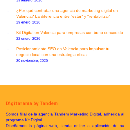
19 febrero, 2026
¿Por qué contratar una agencia de marketing digital en
Valencia? La diferencia entre “estar” y “rentabilizar”
29 enero, 2026
Kit Digital en Valencia para empresas con bono concedido
22 enero, 2026
Posicionamiento SEO en Valencia para impulsar tu
negocio local con una estrategia eficaz
20 noviembre, 2025
Digitarama by Tandem
Somos filial de la agencia Tandem Marketing Digital, adherida al
programa Kit Digital.
Diseñamos la página web, tienda online o aplicación de su