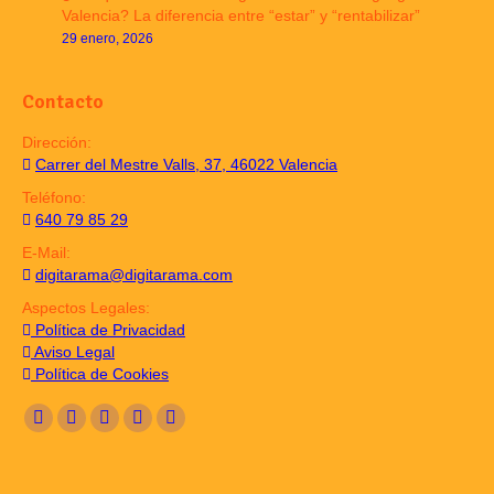
Valencia? La diferencia entre “estar” y “rentabilizar”
29 enero, 2026
Contacto
Dirección:
Carrer del Mestre Valls, 37, 46022 Valencia
Teléfono:
640 79 85 29
E-Mail:
digitarama@digitarama.com
Aspectos Legales:
Política de Privacidad
Aviso Legal
Política de Cookies
Encuéntranos en:
Facebook
Twitter
Linkedin
Pinterest
Instagram
page
page
page
page
page
opens
opens
opens
opens
opens