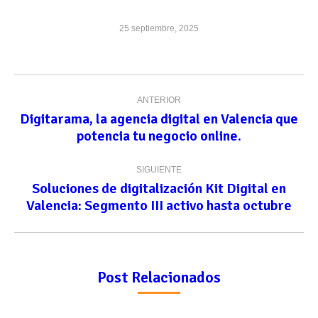
25 septiembre, 2025
Navegación
ANTERIOR
entre
Digitarama, la agencia digital en Valencia que
Publicación
publicaciones
potencia tu negocio online.
anterior:
SIGUIENTE
Soluciones de digitalización Kit Digital en
Publicación
Valencia: Segmento III activo hasta octubre
siguiente:
Post Relacionados