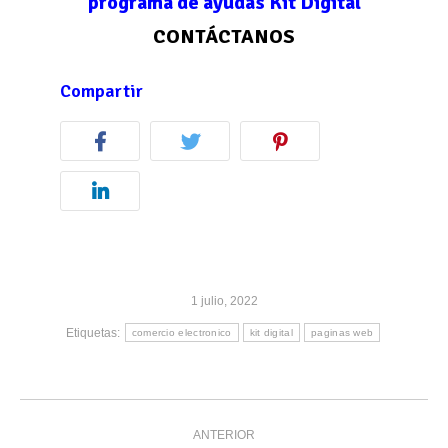
programa de ayudas Kit Digital
CONTÁCTANOS
Compartir
1 julio, 2022
Etiquetas:
comercio electronico
kit digital
paginas web
Navegación
ANTERIOR