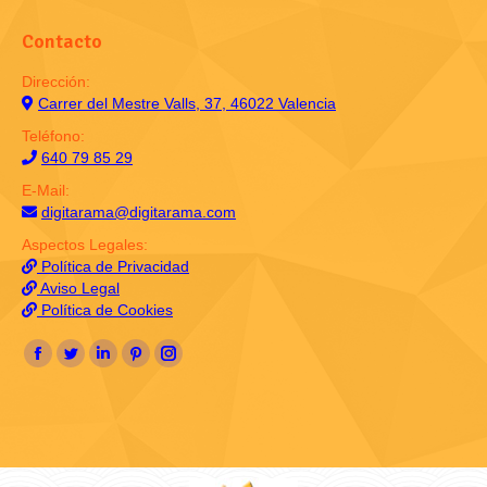
Contacto
Dirección:
Carrer del Mestre Valls, 37, 46022 Valencia
Teléfono:
640 79 85 29
E-Mail:
digitarama@digitarama.com
Aspectos Legales:
Política de Privacidad
Aviso Legal
Política de Cookies
Encuéntranos en:
Facebook
Twitter
Linkedin
Pinterest
Instagram
page
page
page
page
page
opens
opens
opens
opens
opens
in
in
in
in
in
new
new
new
new
new