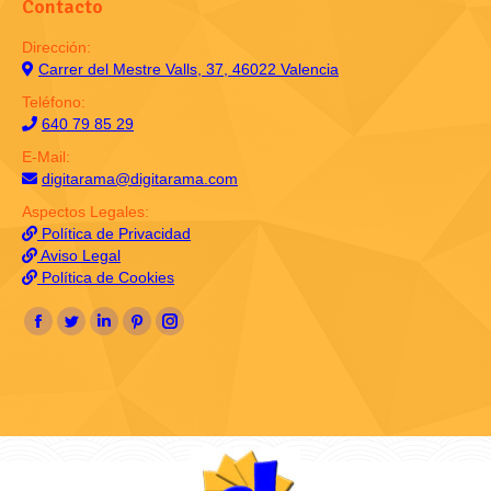
Contacto
Dirección:
Carrer del Mestre Valls, 37, 46022 Valencia
Teléfono:
640 79 85 29
E-Mail:
digitarama@digitarama.com
Aspectos Legales:
Política de Privacidad
Aviso Legal
Política de Cookies
Encuéntranos en:
Facebook
Twitter
Linkedin
Pinterest
Instagram
page
page
page
page
page
opens
opens
opens
opens
opens
in
in
in
in
in
new
new
new
new
new
window
window
window
window
window