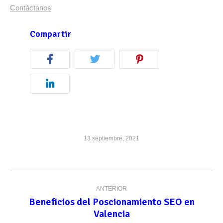
Contáctanos
Compartir
13 septiembre, 2021
Navegación
ANTERIOR
entre
Beneficios del Poscionamiento SEO en
Publicación
publicaciones
Valencia
anterior: