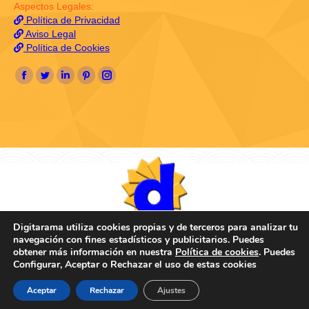
Aspectos Legales:
Política de Privacidad
Aviso Legal
Política de Cookies
Encuéntranos en:
Facebook
Twitter
Linkedin
Pinterest
Instagram
page
page
page
page
page
opens
opens
opens
opens
opens
in
in
in
in
in
new
new
new
new
new
window
window
window
window
window
Digitarama utiliza cookies propias y de terceros para analizar tu
navegación con fines estadísticos y publicitarios. Puedes
obtener más información en nuestra
Política de cookies
. Puedes
Configurar, Aceptar o Rechazar el uso de estas cookies
Posicionamiento SEO Valencia
Aceptar
Rechazar
Ajustes
servicios