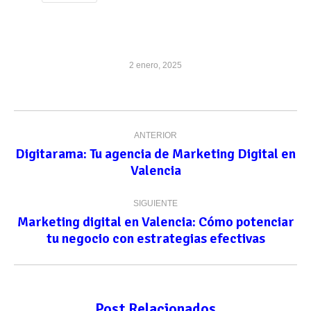
2 enero, 2025
Navegación
ANTERIOR
entre
Digitarama: Tu agencia de Marketing Digital en
Publicación
publicaciones
Valencia
anterior:
SIGUIENTE
Marketing digital en Valencia: Cómo potenciar
Publicación
tu negocio con estrategias efectivas
siguiente:
Post Relacionados