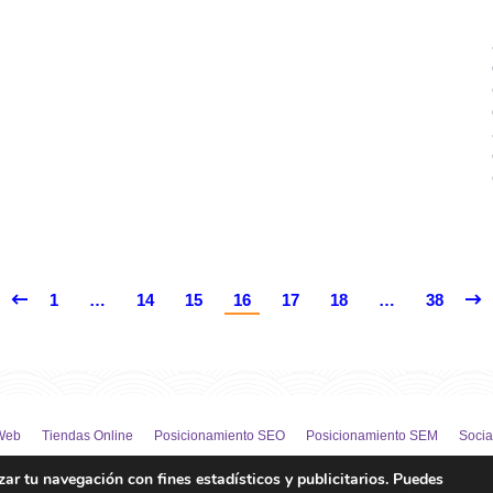
1
…
14
15
16
17
18
…
38
Web
Tiendas Online
Posicionamiento SEO
Posicionamiento SEM
Socia
zar tu navegación con fines estadísticos y publicitarios. Puedes