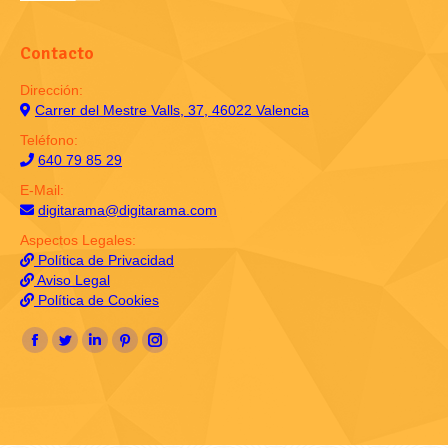
Contacto
Dirección:
Carrer del Mestre Valls, 37, 46022 Valencia
Teléfono:
640 79 85 29
E-Mail:
digitarama@digitarama.com
Aspectos Legales:
Política de Privacidad
Aviso Legal
Política de Cookies
Encuéntranos en:
Facebook
Twitter
Linkedin
Pinterest
Instagram
page
page
page
page
page
opens
opens
opens
opens
opens
in
in
in
in
in